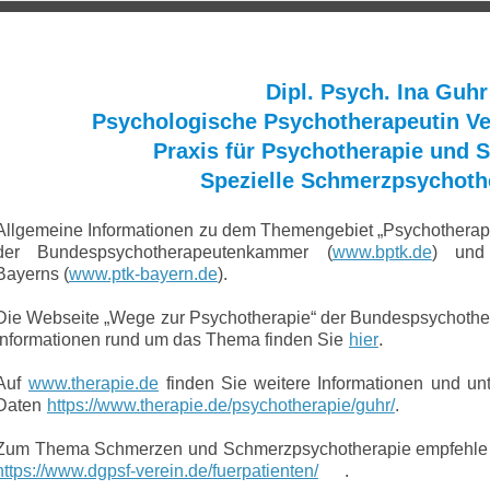
Dipl.-Psych. Ina Guhr
Verhaltenstherapie
Spezielle Schmerzpsy
Dipl. Psych. Ina Guhr
Supervision
Psychologische Psychotherapeutin Ve
Praxis für Psychotherapie und 
P S Y C H O T H E
Spezielle Schmerzpsychoth
Allgemeine Informationen zu dem Themengebiet „Psychotherap
der Bundespsychotherapeutenkammer (
www.bptk.de
) und
Bayerns (
www.ptk-bayern.de
).
Die Webseite „Wege zur Psychotherapie“ der Bundespsychothe
.
Informationen rund um das Thema finden Sie
hier
Auf
www.therapie.de
finden Sie weitere Informationen und u
Daten
https://www.therapie.de/psychotherapie/guhr/
.
Zum Thema Schmerzen und Schmerzpsychotherapie empfehle i
https://www.dgpsf-verein.de/fuerpatienten/
.