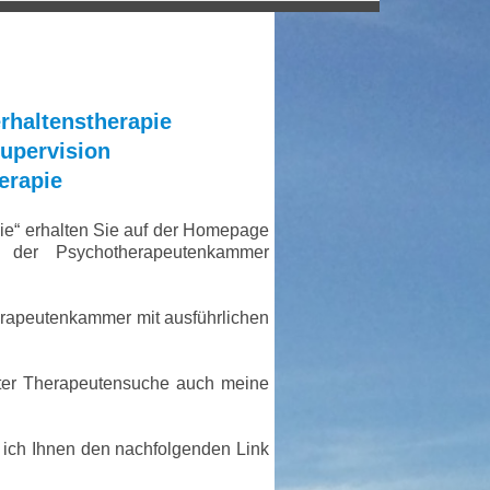
chotherapie
rhaltenstherapie
Supervision
 R A P I E
erapie
ie“ erhalten Sie auf der Homepage
 der Psychotherapeutenkammer
rapeutenkammer mit ausführlichen
nter Therapeutensuche auch meine
ch Ihnen den nachfolgenden Link